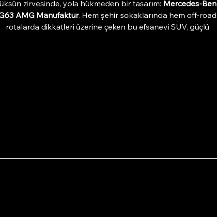
üksün zirvesinde, yola hükmeden bir tasarım: 
Mercedes-Ben
G63 AMG Manufaktur
. Hem şehir sokaklarında hem off-road
rotalarda dikkatleri üzerine çeken bu efsanevi SUV, güçlü 
motoruyla performans tutkunlarını, konforlu iç mekânıyla da
lüks sevenleri büyülüyor.
Araç Özellikleri
Model Yılı:
 2023
Motor Hacmi:
 4001 - 10.000 cm³
Yakıt Türü:
 Benzin
Vites:
 Otomatik
Kasa Tipi:
 SUV
zel 
Manufaktur serisi
 detayları, mat siyah dış kaplama, kırmız
fren kaliperleri, geniş çamurluklar ve sportif egzoz sistemi ile 
benzersiz bir dış görünüm sunar. İçeride ise el işçiliğiyle 
zırlanmış deri koltuklar, dijital kokpit, Burmester ses sistemi 
AMG direksiyon simidi sizi karşılar.